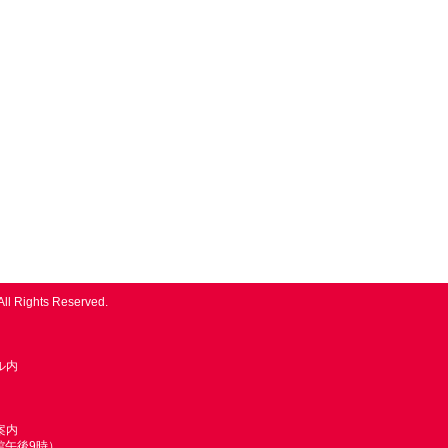
All Rights Reserved.
ル内
案内
館午後9時）