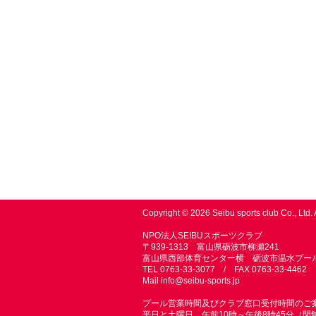
Copyright © 2026 Seibu sports club Co., Ltd. 
NPO法人SEIBUスポーツクラブ
〒939-1313 富山県砺波市柳瀬241
富山県西部体育センター横 砺波市温水プー
TEL 0763-33-3077 / FAX 0763-33-4462
Mail
info@seibu-sports.jp
プール営業時間及びクラブ窓口受付時間のご
平日と土曜日 午前10時～午後8時45分（閉