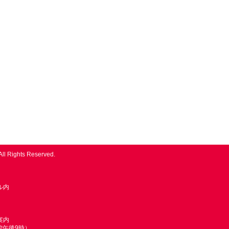
All Rights Reserved.
ル内
案内
館午後9時）