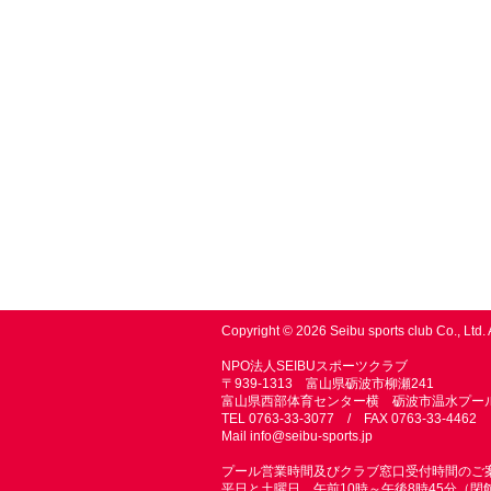
Copyright © 2026 Seibu sports club Co., Ltd. 
NPO法人SEIBUスポーツクラブ
〒939-1313 富山県砺波市柳瀬241
富山県西部体育センター横 砺波市温水プー
TEL 0763-33-3077 / FAX 0763-33-4462
Mail
info@seibu-sports.jp
プール営業時間及びクラブ窓口受付時間のご
平日と土曜日 午前10時～午後8時45分（閉