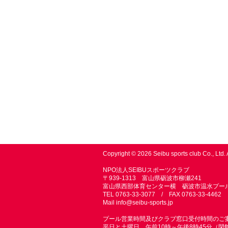
Copyright © 2026 Seibu sports club Co., Ltd. 
NPO法人SEIBUスポーツクラブ
〒939-1313 富山県砺波市柳瀬241
富山県西部体育センター横 砺波市温水プー
TEL 0763-33-3077 / FAX 0763-33-4462
Mail
info@seibu-sports.jp
プール営業時間及びクラブ窓口受付時間のご
平日と土曜日 午前10時～午後8時45分（閉