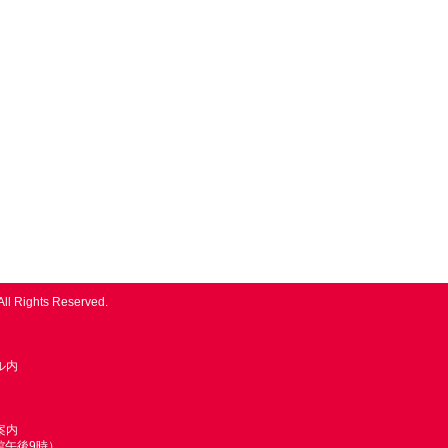
All Rights Reserved.
ル内
案内
館午後9時）