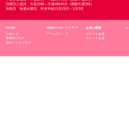
日曜日と祝日 午前10時～午後4時45分（閉館午後5時）
休館日 毎週火曜日、年末年始12月29日～1月3日
HOME
SEIBUスポーツクラブ
会員の種類
ス
お知らせ
アクセスマップ
スクール会員
事務局ブログ
チケット会員
温水プールブログ