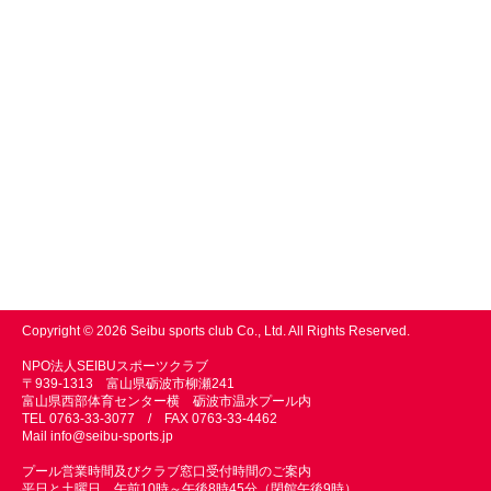
Copyright © 2026 Seibu sports club Co., Ltd. All Rights Reserved.
NPO法人SEIBUスポーツクラブ
〒939-1313 富山県砺波市柳瀬241
富山県西部体育センター横 砺波市温水プール内
TEL 0763-33-3077 / FAX 0763-33-4462
Mail
info@seibu-sports.jp
プール営業時間及びクラブ窓口受付時間のご案内
平日と土曜日 午前10時～午後8時45分（閉館午後9時）