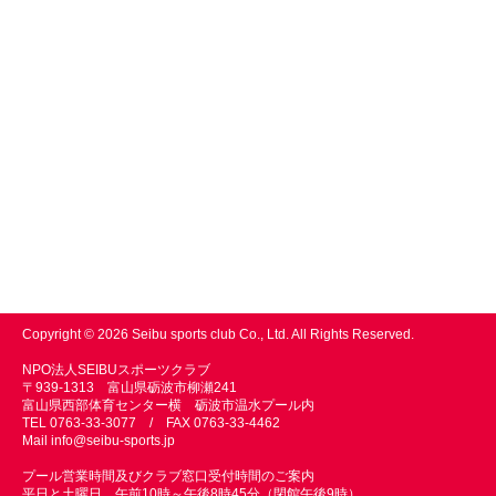
Copyright © 2026 Seibu sports club Co., Ltd. All Rights Reserved.
NPO法人SEIBUスポーツクラブ
〒939-1313 富山県砺波市柳瀬241
富山県西部体育センター横 砺波市温水プール内
TEL 0763-33-3077 / FAX 0763-33-4462
Mail
info@seibu-sports.jp
プール営業時間及びクラブ窓口受付時間のご案内
平日と土曜日 午前10時～午後8時45分（閉館午後9時）