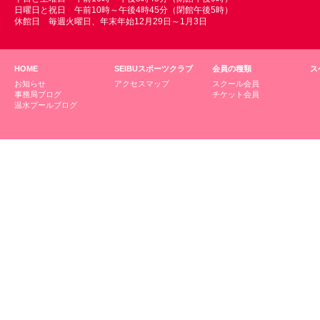
日曜日と祝日 午前10時～午後4時45分（閉館午後5時）
休館日 毎週火曜日、年末年始12月29日～1月3日
HOME
SEIBUスポーツクラブ
会員の種類
ス
お知らせ
アクセスマップ
スクール会員
事務局ブログ
チケット会員
温水プールブログ