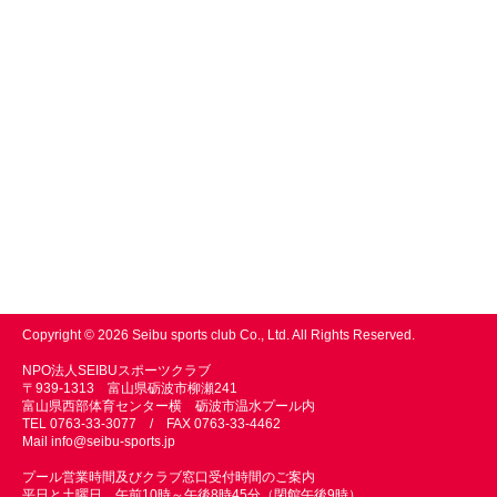
Copyright © 2026 Seibu sports club Co., Ltd. All Rights Reserved.
NPO法人SEIBUスポーツクラブ
〒939-1313 富山県砺波市柳瀬241
富山県西部体育センター横 砺波市温水プール内
TEL 0763-33-3077 / FAX 0763-33-4462
Mail
info@seibu-sports.jp
プール営業時間及びクラブ窓口受付時間のご案内
平日と土曜日 午前10時～午後8時45分（閉館午後9時）