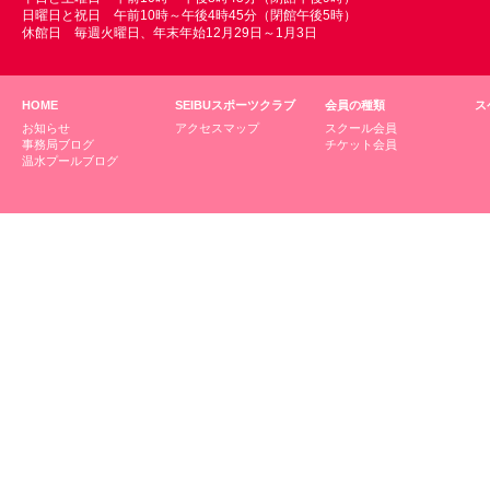
日曜日と祝日 午前10時～午後4時45分（閉館午後5時）
休館日 毎週火曜日、年末年始12月29日～1月3日
HOME
SEIBUスポーツクラブ
会員の種類
ス
お知らせ
アクセスマップ
スクール会員
事務局ブログ
チケット会員
温水プールブログ