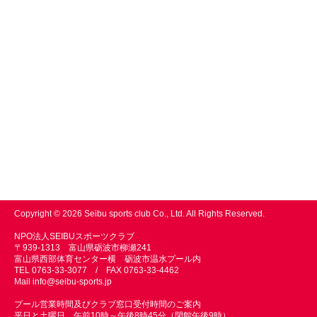
Copyright © 2026 Seibu sports club Co., Ltd. All Rights Reserved.
NPO法人SEIBUスポーツクラブ
〒939-1313 富山県砺波市柳瀬241
富山県西部体育センター横 砺波市温水プール内
TEL 0763-33-3077 / FAX 0763-33-4462
Mail
info@seibu-sports.jp
プール営業時間及びクラブ窓口受付時間のご案内
平日と土曜日 午前10時～午後8時45分（閉館午後9時）