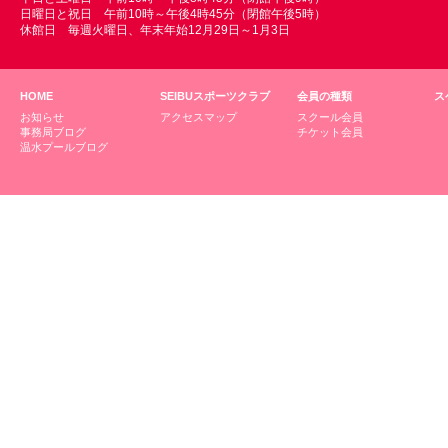
日曜日と祝日 午前10時～午後4時45分（閉館午後5時）
休館日 毎週火曜日、年末年始12月29日～1月3日
HOME
SEIBUスポーツクラブ
会員の種類
ス
お知らせ
アクセスマップ
スクール会員
事務局ブログ
チケット会員
温水プールブログ