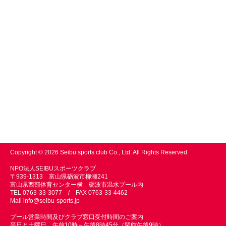
Copyright © 2026 Seibu sports club Co., Ltd. All Rights Reserved.
NPO法人SEIBUスポーツクラブ
〒939-1313 富山県砺波市柳瀬241
富山県西部体育センター横 砺波市温水プール内
TEL 0763-33-3077 / FAX 0763-33-4462
Mail
info@seibu-sports.jp
プール営業時間及びクラブ窓口受付時間のご案内
平日と土曜日 午前10時～午後8時45分（閉館午後9時）