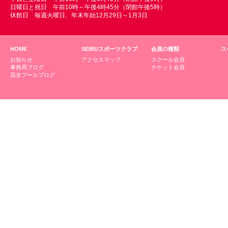
日曜日と祝日 午前10時～午後4時45分（閉館午後5時）
休館日 毎週火曜日、年末年始12月29日～1月3日
HOME
SEIBUスポーツクラブ
会員の種類
ス
お知らせ
アクセスマップ
スクール会員
事務局ブログ
チケット会員
温水プールブログ