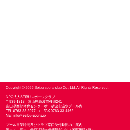
Copyright © 2026 Seibu sports club Co., Ltd. All Rights Reserved.
NPO法人SEIBUスポーツクラブ
〒939-1313 富山県砺波市柳瀬241
富山県西部体育センター横 砺波市温水プール内
TEL 0763-33-3077 / FAX 0763-33-4462
Mail
info@seibu-sports.jp
プール営業時間及びクラブ窓口受付時間のご案内
平日と土曜日 午前10時～午後8時45分（閉館午後9時）