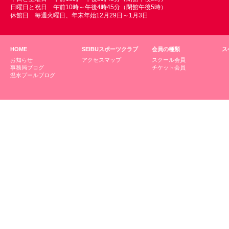
日曜日と祝日 午前10時～午後4時45分（閉館午後5時）
休館日 毎週火曜日、年末年始12月29日～1月3日
HOME
SEIBUスポーツクラブ
会員の種類
ス
お知らせ
アクセスマップ
スクール会員
事務局ブログ
チケット会員
温水プールブログ