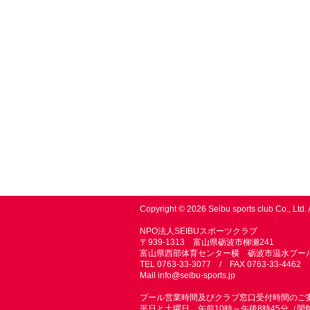
Copyright © 2026 Seibu sports club Co., Ltd. 
NPO法人SEIBUスポーツクラブ
〒939-1313 富山県砺波市柳瀬241
富山県西部体育センター横 砺波市温水プー
TEL 0763-33-3077 / FAX 0763-33-4462
Mail
info@seibu-sports.jp
プール営業時間及びクラブ窓口受付時間のご
平日と土曜日 午前10時～午後8時45分（閉