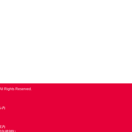
All Rights Reserved.
ル内
案内
館午後9時）