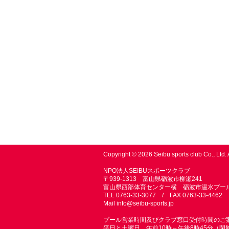
Copyright © 2026 Seibu sports club Co., Ltd. 
NPO法人SEIBUスポーツクラブ
〒939-1313 富山県砺波市柳瀬241
富山県西部体育センター横 砺波市温水プー
TEL 0763-33-3077 / FAX 0763-33-4462
Mail
info@seibu-sports.jp
プール営業時間及びクラブ窓口受付時間のご
平日と土曜日 午前10時～午後8時45分（閉