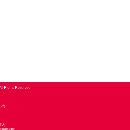
All Rights Reserved.
ル内
案内
館午後9時）