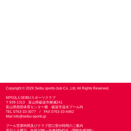
Copyright © 2026 Seibu sports club Co., Ltd. All Rights Reserved.
NPO法人SEIBUスポーツクラブ
〒939-1313 富山県砺波市柳瀬241
富山県西部体育センター横 砺波市温水プール内
TEL 0763-33-3077 / FAX 0763-33-4462
Mail
info@seibu-sports.jp
プール営業時間及びクラブ窓口受付時間のご案内
平日と土曜日 午前10時～午後8時45分（閉館午後9時）