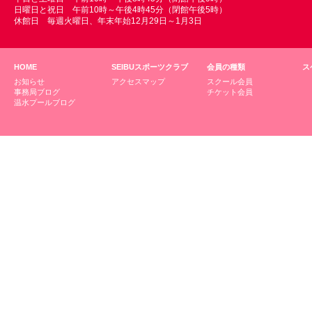
日曜日と祝日 午前10時～午後4時45分（閉館午後5時）
休館日 毎週火曜日、年末年始12月29日～1月3日
HOME
SEIBUスポーツクラブ
会員の種類
ス
お知らせ
アクセスマップ
スクール会員
事務局ブログ
チケット会員
温水プールブログ