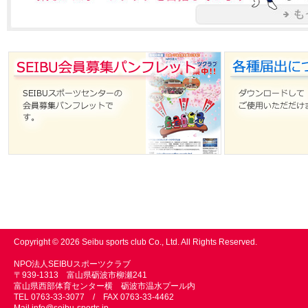
Copyright © 2026 Seibu sports club Co., Ltd. All Rights Reserved.
NPO法人SEIBUスポーツクラブ
〒939-1313 富山県砺波市柳瀬241
富山県西部体育センター横 砺波市温水プール内
TEL 0763-33-3077 / FAX 0763-33-4462