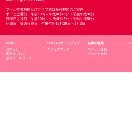
Mail
info@seibu-sports.jp
プール営業時間及びクラブ窓口受付時間のご案内
平日と土曜日 午前10時～午後8時45分（閉館午後9時）
日曜日と祝日 午前10時～午後4時45分（閉館午後5時）
休館日 毎週火曜日、年末年始12月29日～1月3日
HOME
SEIBUスポーツクラブ
会員の種類
ス
お知らせ
アクセスマップ
スクール会員
事務局ブログ
チケット会員
温水プールブログ