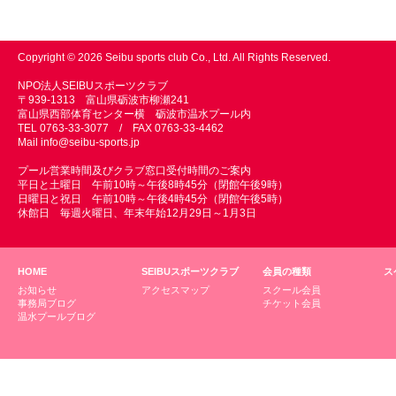
Copyright © 2026 Seibu sports club Co., Ltd. All Rights Reserved.
NPO法人SEIBUスポーツクラブ
〒939-1313 富山県砺波市柳瀬241
富山県西部体育センター横 砺波市温水プール内
TEL 0763-33-3077 / FAX 0763-33-4462
Mail
info@seibu-sports.jp
プール営業時間及びクラブ窓口受付時間のご案内
平日と土曜日 午前10時～午後8時45分（閉館午後9時）
日曜日と祝日 午前10時～午後4時45分（閉館午後5時）
休館日 毎週火曜日、年末年始12月29日～1月3日
HOME
SEIBUスポーツクラブ
会員の種類
ス
お知らせ
アクセスマップ
スクール会員
事務局ブログ
チケット会員
温水プールブログ