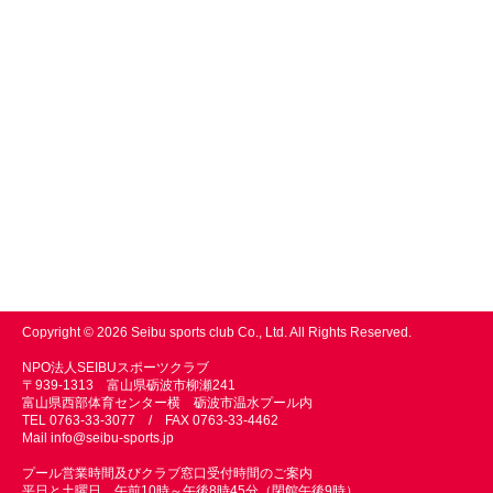
Copyright © 2026 Seibu sports club Co., Ltd. All Rights Reserved.
NPO法人SEIBUスポーツクラブ
〒939-1313 富山県砺波市柳瀬241
富山県西部体育センター横 砺波市温水プール内
TEL 0763-33-3077 / FAX 0763-33-4462
Mail
info@seibu-sports.jp
プール営業時間及びクラブ窓口受付時間のご案内
平日と土曜日 午前10時～午後8時45分（閉館午後9時）