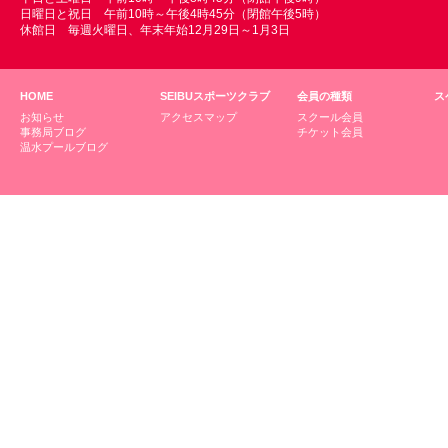
日曜日と祝日 午前10時～午後4時45分（閉館午後5時）
休館日 毎週火曜日、年末年始12月29日～1月3日
HOME
SEIBUスポーツクラブ
会員の種類
ス
お知らせ
アクセスマップ
スクール会員
事務局ブログ
チケット会員
温水プールブログ