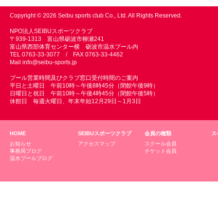
Copyright © 2026 Seibu sports club Co., Ltd. All Rights Reserved.
NPO法人SEIBUスポーツクラブ
〒939-1313 富山県砺波市柳瀬241
富山県西部体育センター横 砺波市温水プール内
TEL 0763-33-3077 / FAX 0763-33-4462
Mail
info@seibu-sports.jp
プール営業時間及びクラブ窓口受付時間のご案内
平日と土曜日 午前10時～午後8時45分（閉館午後9時）
日曜日と祝日 午前10時～午後4時45分（閉館午後5時）
休館日 毎週火曜日、年末年始12月29日～1月3日
HOME
SEIBUスポーツクラブ
会員の種類
ス
お知らせ
アクセスマップ
スクール会員
事務局ブログ
チケット会員
温水プールブログ